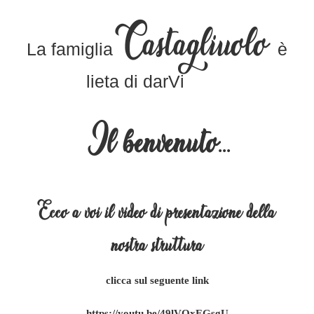
Castagliuolo
La famiglia
è
lieta di darVi
Il benvenuto...
Ecco a voi il video di presentazione della
nostra struttura
clicca sul seguente link
https://youtu.be/49lVQxEGsgU